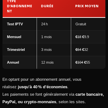
TYPE
D’ABONNEME
DURÉE
PRIX MOYEN
NT
Test IPTV
24 h
Gratuit
Mensuel
1 mois
€
18
€
9.9
Trimestriel
3 mois
€
64
€
32
Annuel
12 mois
€
104
€
55
En optant pour un abonnement annuel, vous
réalisez
jusqu’à 40 % d’économies
.
Les paiements se font généralement via
carte bancaire,
PayPal, ou crypto-monnaies
, selon les sites.