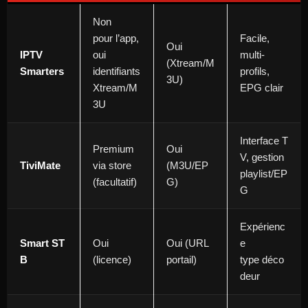
Non
pour l’app,
Facile,
Oui
IPTV
oui
multi-
(Xtream/M
Smarters
identifiants
profils,
3U)
Xtream/M
EPG clair
3U
Interface T
Premium
Oui
V, gestion
TiviMate
via store
(M3U/EP
playlist/EP
(facultatif)
G)
G
Expérienc
Smart ST
Oui
Oui (URL
e
B
(licence)
portail)
type déco
deur