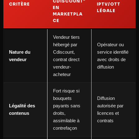
CDISCOUNT”
CRITÈRE
IPTV/OTT
EN
LÉGALE
MARKETPLA
CE
Vendeur tiers
hébergé par
Opérateur ou
Nature du
Cdiscount,
service identifié
vendeur
contrat direct
avec droits de
vendeur-
diffusion
acheteur
Fort risque si
bouquets
Diffusion
Légalité des
payants sans
autorisée par
contenus
droits,
licences et
assimilable à
contrats
contrefaçon