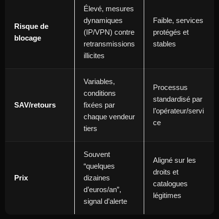
Élevé, mesures
dynamiques
Faible, services
Risque de
(IP/VPN) contre
protégés et
blocage
retransmissions
stables
illicites
Variables,
Processus
conditions
standardisé par
SAV/retours
fixées par
l’opérateur/servi
chaque vendeur
ce
tiers
Souvent
Aligné sur les
“quelques
droits et
Prix
dizaines
catalogues
d’euros/an”,
légitimes
signal d’alerte