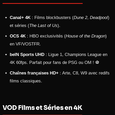
Canal+ 4K
: Films blockbusters (
Dune 2
,
Deadpool
)
et séries (
The Last of Us
).
OCS 4K
: HBO exclusivités (
House of the Dragon
)
en VF/VOSTFR.
beIN Sports UHD
: Ligue 1, Champions League en
4K 60fps. Parfait pour fans de PSG ou OM ! ⚽
Chaînes françaises HD+
: Arte, C8, W9 avec redifs
films classiques.
VOD Films et Séries en 4K