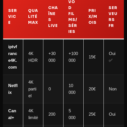
VO
CHA
D
SER
SER
QUA
PRI
ÎNE
FIL
VEU
VIC
LITÉ
X/M
S
MS/
RS
E
MAX
OIS
LIVE
SÉR
FR
IES
iptvf
ranc
4K
+30
+100
Oui
15€
e4K.
HDR
000
000
✅
com
4K
Netfl
10
parti
0
20€
Non
ix
000
el
Can
4K
5
200
25€
Oui
al+
limité
000