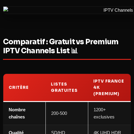
Comparatif : Gratuit vs Premium
IPTV Channels List 📊
IPTV FRANCE
LISTES
CRITÈRE
4K
GRATUITES
(PREMIUM)
Nombre
1200+
200-500
chaînes
exclusives
Qualité
SD/HD
4K UHD HDR