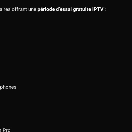
laires offrant une
période d’essai gratuite IPTV
:
cophones
s Pro