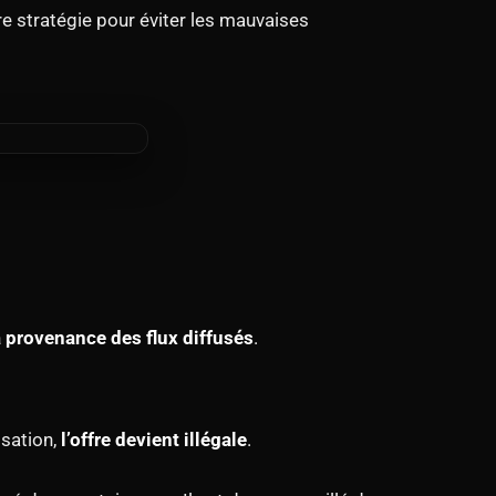
ure stratégie pour éviter les mauvaises
a provenance des flux diffusés
.
isation,
l’offre devient illégale
.