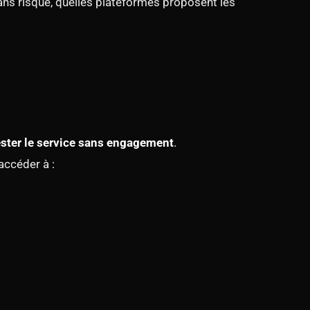
sans risque, quelles plateformes proposent les
ester le service sans engagement
.
accéder à :