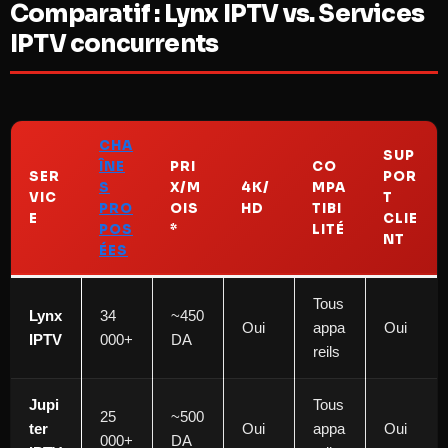
Comparatif : Lynx IPTV vs. Services
IPTV concurrents
CHA
SUP
ÎNE
PRI
CO
SER
POR
S
X/M
4K/
MPA
VIC
T
PRO
OIS
HD
TIBI
E
CLIE
POS
*
LITÉ
NT
ÉES
Tous
Lynx
34
~450
Oui
appa
Oui
IPTV
000+
DA ​
reils
Jupi
Tous
25
~500
ter
Oui
appa
Oui
000+
DA