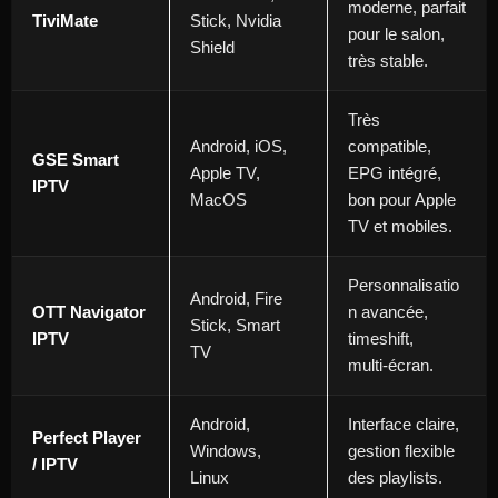
moderne, parfait
TiviMate
Stick, Nvidia
pour le salon,
Shield ​
très stable. ​
Très
Android, iOS,
compatible,
GSE Smart
Apple TV,
EPG intégré,
IPTV
MacOS ​
bon pour Apple
TV et mobiles. ​
Personnalisatio
Android, Fire
OTT Navigator
n avancée,
Stick, Smart
IPTV
timeshift,
TV ​
multi‑écran. ​
Android,
Interface claire,
Perfect Player
Windows,
gestion flexible
/ IPTV
Linux ​
des playlists. ​