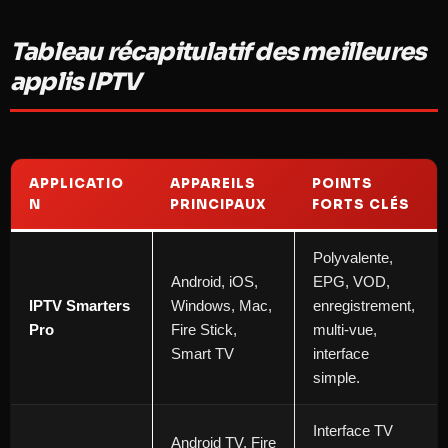
Tableau récapitulatif des meilleures
applis IPTV
APPLICATIO
APPAREILS
POINTS
N
PRINCIPAUX
FORTS CLÉS
Polyvalente,
Android, iOS,
EPG, VOD,
IPTV Smarters
Windows, Mac,
enregistrement,
Pro
Fire Stick,
multi‑vue,
Smart TV ​
interface
simple. ​
Interface TV
Android TV, Fire