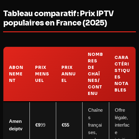
Tableau comparatif : Prix IPTV
populaires en France (2025)
NOMB
CARA
RES
CTÉRI
ABON
PRIX
PRIX
DE
STIQU
NEME
MENS
ANNU
CHAÎ
ES
NT
UEL
EL
NES/
NOTA
CONT
BLES
ENU
Chaîne
Offre
s
légale,
Amen
€9
99
€55
françai
interfac
deiptv
ses,
e