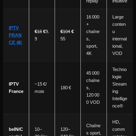
replay
intuitive
16 000
Large
+
conten
IPTV
€
18
€
9.
€
104
€
chaîne
u
FRAN
9
55
s,
internat
CE 4K
sport,
ional,
4K
VOD
Techno
45 000
logie
chaîne
IPTV
~15 €/
Stream
180 €
s,
France
mois
ing
120 00
Intellige
0 VOD
nce®
HD,
Chaîne
beIN/C
10–
120–
comm
s sport,