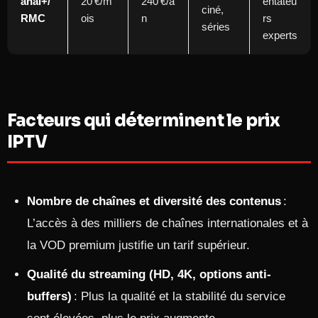
anal+/
20 €/m
240 €/a
entateu
ciné,
RMC
ois
n
rs
séries
experts
Facteurs qui déterminent le prix
IPTV
Nombre de chaînes et diversité des contenus
:
L’accès à des milliers de chaînes internationales et à
la VOD premium justifie un tarif supérieur.
Qualité du streaming (HD, 4K, options anti-
buffers)
: Plus la qualité et la stabilité du service