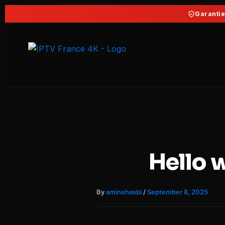
Skip
Garanti
to
content
Hello 
By
aminehasbi
/
September 8, 2025